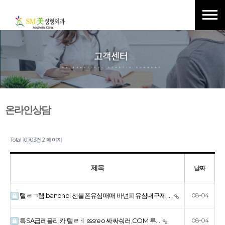
온라인상담
Total 10,703건
2 페이지
제목
날짜
탤ㄹㄱ램 banonpi 선불폰유심매매 바넌피유심내구제 …
08-04
특SA급레플리카 탤ㄹㅔ sssreo 싸싸숴러,COM 루…
08-04