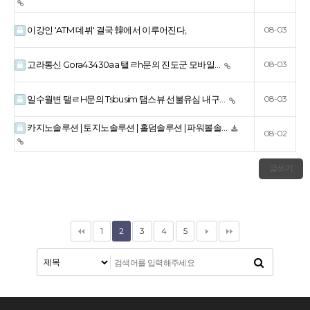
이강인 'ATM 데뷔' 결국 韓에서 이루어진다,
08-03
고라통신 Gora43430aa 탤ㄹh문의 진도군 모바일…
08-03
일수월변 탤ㄹH문의 Tsbusim 탬스뷰 선불유심 내구…
08-03
카지노솔루션 | 토지노솔루션 | 홀덤솔루션 | 파워볼솔…
08-02
글쓰기
1
2
3
4
5