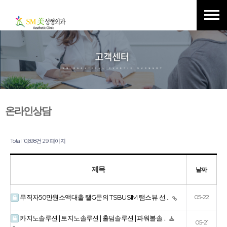
온라인상담
Total 10,698건
29 페이지
제목
날짜
무직자50만원소액대출 탤G문의 TSBUSIM 탬스뷰 선…
05-22
카지노솔루션 | 토지노솔루션 | 홀덤솔루션 | 파워볼솔…
05-21