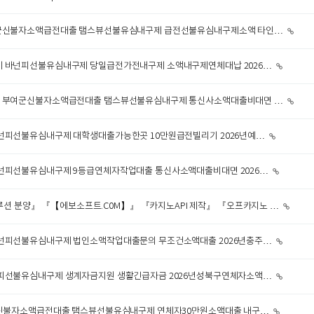
산청군신불자소액급전대출 탬스뷰선불유심내구제 급전선불유심내구제소액 타인…
업체 바넌피선불유심내구제 당일급전가전내구제 소액내구제연체대납 2026…
im 부여군신불자소액급전대출 탬스뷰선불유심내구제 통신사소액대출비대면 …
바넌피선불유심내구제 대학생대출가능한곳 10만원급전빌리기 2026년예…
 바넌피선불유심내구제 9등급연체자작업대출 통신사소액대출비대면 2026…
 분양』 『【에보소프트.C0M】』 『카지노API 제작』 『오프카지노 …
 바넌피선불유심내구제 법인소액작업대출문의 무조건소액대출 2026년충주…
바넌피선불유심내구제 생계자금지원 생활긴급자금 2026년성북구연체자소액…
장흥군신불자소액급전대출 탬스뷰선불유심내구제 연체자30만원소액대출 내구…