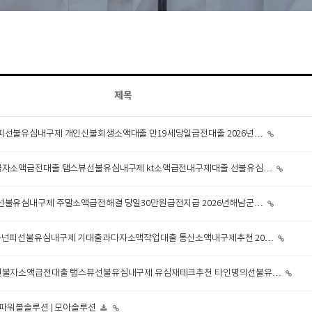
제목
넌피선불유심내구제 개인신불회생소액대출 만19세당일급전대출 2026년…
시신불자소액급전대출 탬스뷰선불유심내구제 kt소액급전내구제대출 선불유심…
피선불유심내구제 주말소액급전해결 당일30만원급전지급 2026년해남군…
원 바넌피선불유심내구제 기대출과다자소액작업대출 통신소액내구제추천 20…
남시신불자소액급전대출 탬스뷰선불유심내구제 유심재테크추천 타인명의선불유…
| 파워볼솔루션 | 모아솔루션