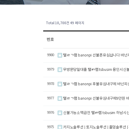
Total 10,700건
49 페이지
번호
9980
탤ㄹㄱ램 banonpi 선불폰유심삽니다 바
9979
무방문당일대출 탤ㄺ램 tsbusim 용인
9978
탤ㄹㄱ램 banonpi 후불유심내구제 바넌
9977
탤ㄹㄱ램 banonpi 선불유심내구제9만
9976
신불가능소액급전 탤ㄺ램 tsbusim 하
9975
카지노솔루션 | 토지노솔루션 | 홀덤솔루션 