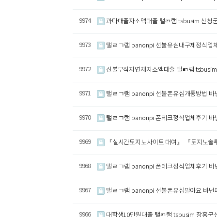
9974
과다대출자소액대출 탤ㄺ램 tsbusim 
9973
탤ㄹㄱ램 banonpi 선불유심내구제정식
9972
신불무직자연체자소액대출 탤ㄺ램 tsbus
9971
탤ㄹㄱ램 banonpi 선불폰유심개통방법 
9970
탤ㄹㄱ램 banonpi 폰테크정식업체후기
9969
『실시간토지노사이트 대여』 『토지노솔루션
9968
탤ㄹㄱ램 banonpi 폰테크정식업체후기
9967
탤ㄹㄱ램 banonpi 선불폰유심팔아요 
9966
대학생10만원대출 탤ㄺ램 tsbusim 