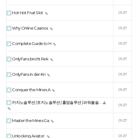
Hot Hot Fruit Slot
01-27
Why Online Casinos
01-27
Complete Guide to H
01-27
OnlyFans bricht Rek
01-27
OnlyFans in der Kri
01-27
Conquer the Mines A
01-27
카지노솔루션 | 토지노솔루션 | 홀덤솔루션 | 파워볼솔…
01-27
Master the Mines Ga
01-27
Unlocking Aviator:
01-27