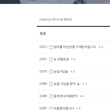
Total 10,707건
30 페이지
번호
10272
쌍커풀 라인성형 가격문의합니다.
+ 1
10271
눈 듀얼트임
+ 1
10270
눈썹거상술
+ 1
10269
눈썹 거상술 문의
+ 1
10268
절개 쌍수비용문의
+ 1
10267
비용문의합니다
+ 1