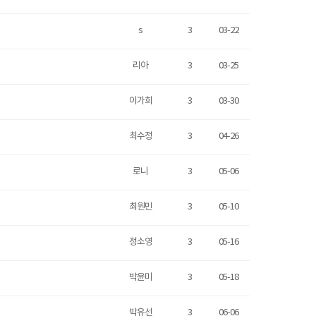
s
3
03-22
리아
3
03-25
이가희
3
03-30
최수정
3
04-26
로니
3
05-06
최원민
3
05-10
정소영
3
05-16
박윤미
3
05-18
박유선
3
06-06