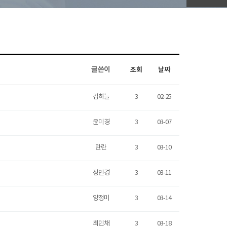
글쓴이
조회
날짜
김하늘
3
02-25
윤미경
3
03-07
란란
3
03-10
장민경
3
03-11
양정미
3
03-14
최민채
3
03-18