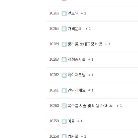
10266
앞트임
+ 1
10265
가격문의.
+ 1
10264
쌍꺼풀,눈매교정 비용
+ 1
10263
액취증시술
+ 1
10262
레이저토닝
+ 1
10261
안녕하세요
+ 1
10260
목주름 시술 및 비용 가격
+ 1
10259
미쿨
+ 1
10258
쌍커풀
+ 1