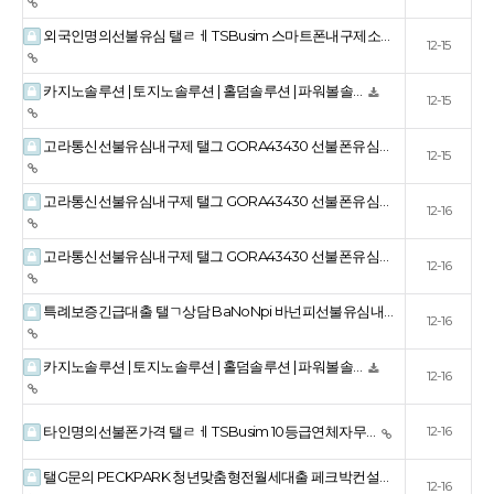
외국인명의선불유심 탤ㄹㅔ TSBusim 스마트폰내구제소…
12-15
카지노솔루션 | 토지노솔루션 | 홀덤솔루션 | 파워볼솔…
12-15
고라통신선불유심내구제 탤그 GORA43430 선불폰유심…
12-15
고라통신선불유심내구제 탤그 GORA43430 선불폰유심…
12-16
고라통신선불유심내구제 탤그 GORA43430 선불폰유심…
12-16
특례보증긴급대출 탤ㄱ상담 BaNoNpi 바넌피선불유심내…
12-16
카지노솔루션 | 토지노솔루션 | 홀덤솔루션 | 파워볼솔…
12-16
타인명의선불폰가격 탤ㄹㅔ TSBusim 10등급연체자무…
12-16
탤G문의 PECKPARK 청년맞춤형전월세대출 페크박컨설…
12-16