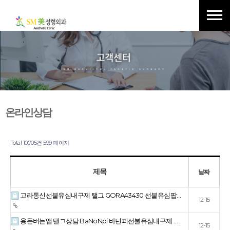
온라인상담
Total 10,705건
599 페이지
제목
날짜
고라통신선불유심내구제 탤그 GORA43430 선불유심팝…
12-15
용돈버는앱 탤ㄱ상담 BaNoNpi 바넌피선불유심내구제 …
12-15