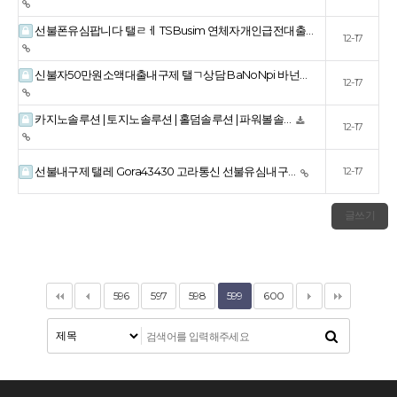
선불폰유심팝니다 탤ㄹㅔ TSBusim 연체자개인급전대출…
12-17
신불자50만원소액대출내구제 탤ㄱ상담 BaNoNpi 바넌…
12-17
카지노솔루션 | 토지노솔루션 | 홀덤솔루션 | 파워볼솔…
12-17
선불내구제 탤레 Gora43430 고라통신 선불유심내구…
12-17
글쓰기
596
597
598
599
600